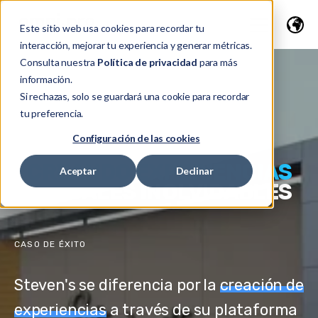
Este sitio web usa cookies para recordar tu
interacción, mejorar tu experiencia y generar métricas.
Consulta nuestra
Política de privacidad
para más
información.
Si rechazas, solo se guardará una cookie para recordar
tu preferencia.
Configuración de las cookies
CREANDO EXPERIENCIAS
Aceptar
Declinar
DIGITALES INOLVIDABLES
CASO DE ÉXITO
Steven's se diferencia por la
creación de
experiencias
a través de su plataforma