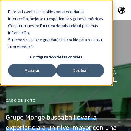
Este sitio web usa cookies para recordar tu
interacción, mejorar tu experiencia y generar métricas.
Consulta nuestra
Política de privacidad
para más
información.
Si rechazas, solo se guardará una cookie para recordar
tu preferencia.
Configuración de las cookies
EL CAMINO HACIA LA
Aceptar
Declinar
TRANSFORMACIÓN DIGITAL
CASO DE ÉXITO
Grupo Monge buscaba
llevar la
experiencia a un nivel mayor
con una