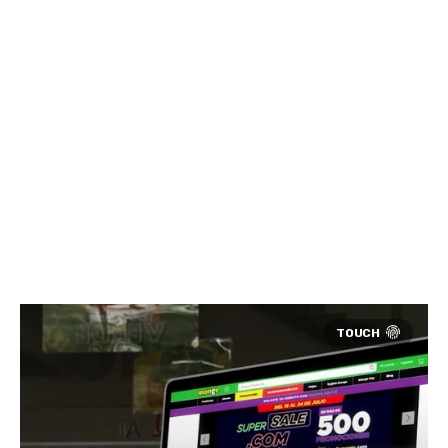
16
%
Aumento del Average Order Value en a partir de
recomendaciones personalizadas.